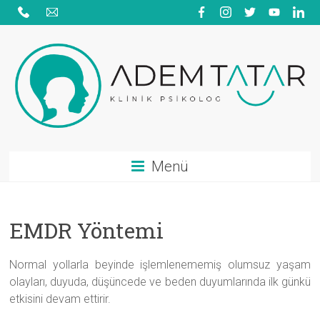
Skip
to
content
Adem
Menü
Tatar
|
EMDR Yöntemi
Psikolojik
Danışmanlık
Normal yollarla beyinde işlemlenememiş olumsuz yaşam
|
olayları, duyuda, düşüncede ve beden duyumlarında ilk günkü
etkisini devam ettirir.
Aile