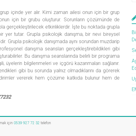
grup içinde yer alır. Kimi zaman ailesi onun için bir grup
onun için bir grubu oluşturur. Sorunların çözümünde de
la gerçekleştirilecek etkinliklerdir. İşte bu noktada grupla
Bi
r yer tutar. Grupla psikolojik danışma, bir nevi bireysel
D
idir. Grupla psikolojik danışmada aynı sorundan muzdarip
profesyonel danışma seansları gerçekleştirebildikleri gibi
S
turabilirler. Bu danışma seanslarında belirli bir programa
A
li, üyelerin bilgilenmeleri ve içgörü kazanmaları sağlanır.
E
endikleri gibi bu sorunda yalnız olmadıklarını da görerek
i bildirimler vererek hem çözüme katkıda bulunur hem de
U
E
7232
lmak için
0539 927 72 32
telefon