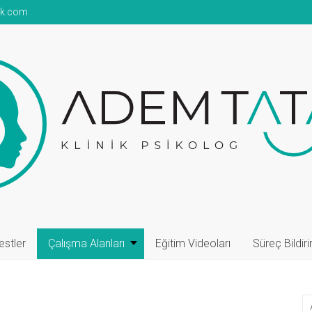
ok.com
ik
nlık
estler
Çalışma Alanları
Eğitim Videoları
Süreç Bildiri
nlığı