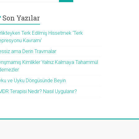
Son Yazılar
rlikteyken Terk Edilmiş Hissetmek ‘Terk
epresyonu Kavramı’
essiz ama Derin Travmalar
yrışmamış Kimlikler Yalnız Kalmaya Tahammül
demezler
yku ve Uyku Döngüsünde Beyin
MDR Terapisi Nedir? Nasıl Uygulanır?