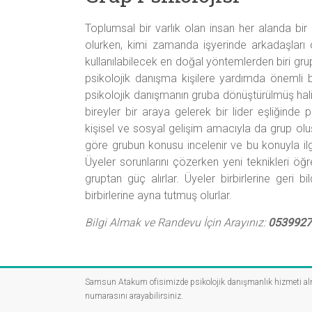
Psikolog
Toplumsal bir varlık olan insan her alanda bir 
olurken, kimi zamanda işyerinde arkadaşları 
kullanılabilecek en doğal yöntemlerden biri grup
psikolojik danışma kişilere yardımda önemli bi
psikolojik danışmanın gruba dönüştürülmüş hal
bireyler bir araya gelerek bir lider eşliğinde 
kişisel ve sosyal gelişim amacıyla da grup oluş
göre grubun konusu incelenir ve bu konuyla ilgi
Üyeler sorunlarını çözerken yeni teknikleri öğr
gruptan güç alırlar. Üyeler birbirlerine ger
birbirlerine ayna tutmuş olurlar.
Bilgi Almak ve Randevu İçin Arayınız:
0539927
Samsun Atakum ofisimizde psikolojik danışmanlık hizmeti a
numarasını arayabilirsiniz.