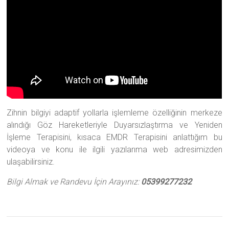
Zihnin bilgiyi adaptif yollarla işlemleme özelliğinin merkeze
alındığı Göz Hareketleriyle Duyarsızlaştırma ve Yeniden
İşleme Terapisini, kısaca EMDR Terapisini anlattığım bu
videoya ve konu ile ilgili yazılarıma web adresimizden
ulaşabilirsiniz.
Bilgi Almak ve Randevu İçin Arayınız:
05399277232