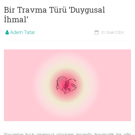
Bir Travma Türü ‘Duygusal
İhmal’
Adem Tatar
31 Ocak 2024
Yaşanılan bazı olumsuz olayların insanda travmatik bir etki