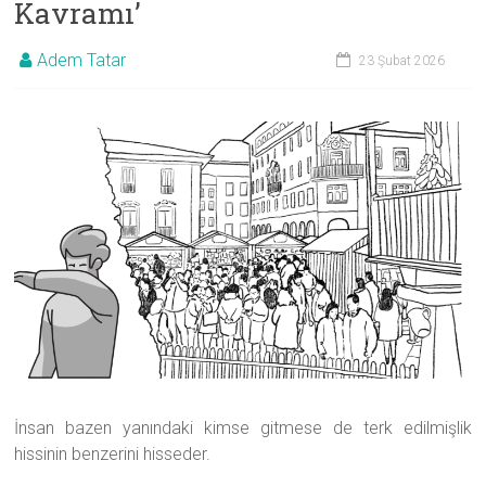
Kavramı’
Danışmanlığı
Adem Tatar
23 Şubat 2026
|
Samsun
Psikolog
İnsan bazen yanındaki kimse gitmese de terk edilmişlik
hissinin benzerini hisseder.