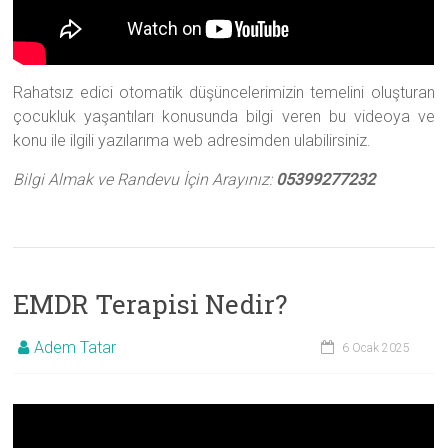
Rahatsız edici otomatik düşüncelerimizin temelini oluşturan
çocukluk yaşantıları konusunda bilgi veren bu videoya ve
konu ile ilgili yazılarıma web adresimden ulabilirsiniz.
Bilgi Almak ve Randevu İçin Arayınız:
05399277232
EMDR Terapisi Nedir?
Adem Tatar
6 Ocak 2025