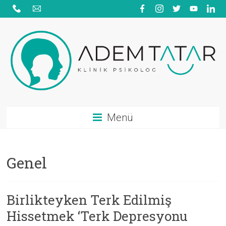
Skip
to
content
Adem
Menü
Tatar
|
Genel
Psikolojik
Danışmanlık
Birlikteyken Terk Edilmiş
|
Hissetmek ‘Terk Depresyonu
Aile