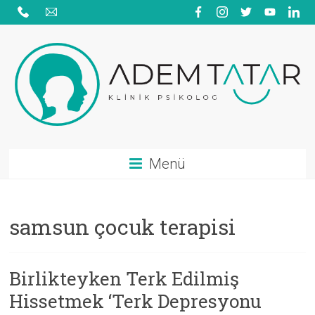
Skip
to
content
Adem
Menü
Tatar
|
samsun çocuk terapisi
Psikolojik
Danışmanlık
Birlikteyken Terk Edilmiş
|
Hissetmek ‘Terk Depresyonu
Aile