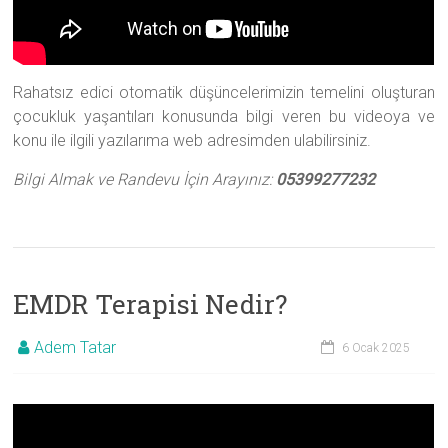
Rahatsız edici otomatik düşüncelerimizin temelini oluşturan
çocukluk yaşantıları konusunda bilgi veren bu videoya ve
konu ile ilgili yazılarıma web adresimden ulabilirsiniz.
Bilgi Almak ve Randevu İçin Arayınız:
05399277232
EMDR Terapisi Nedir?
Adem Tatar
6 Ocak 2025