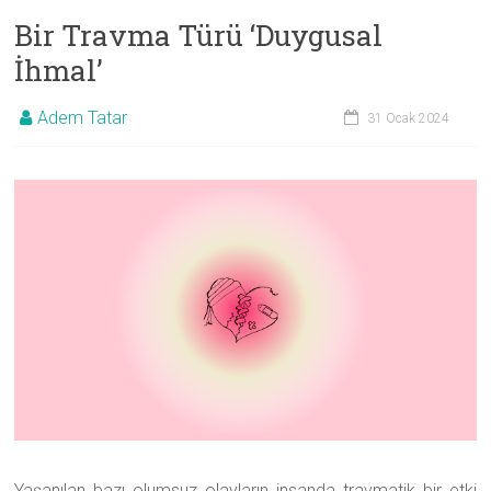
Bir Travma Türü ‘Duygusal
İhmal’
Adem Tatar
31 Ocak 2024
Yaşanılan bazı olumsuz olayların insanda travmatik bir etki