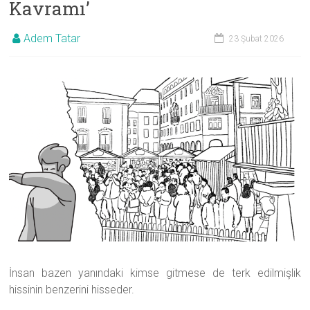
Kavramı’
Danışmanlığı
Adem Tatar
23 Şubat 2026
|
Samsun
Psikolog
İnsan bazen yanındaki kimse gitmese de terk edilmişlik
hissinin benzerini hisseder.