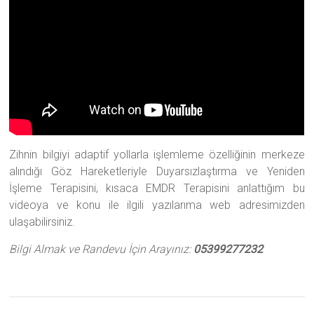
Zihnin bilgiyi adaptif yollarla işlemleme özelliğinin merkeze
alındığı Göz Hareketleriyle Duyarsızlaştırma ve Yeniden
İşleme Terapisini, kısaca EMDR Terapisini anlattığım bu
videoya ve konu ile ilgili yazılarıma web adresimizden
ulaşabilirsiniz.
Bilgi Almak ve Randevu İçin Arayınız:
05399277232