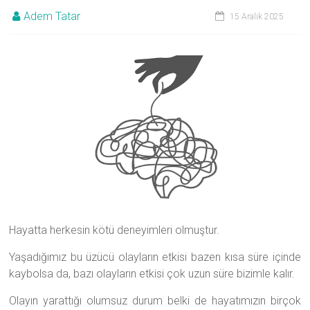
Adem Tatar
Danışmanlığı
15 Aralık 2025
|
Samsun
Psikolog
Hayatta herkesin kötü deneyimleri olmuştur.
Yaşadığımız bu üzücü olayların etkisi bazen kısa süre içinde
kaybolsa da, bazı olayların etkisi çok uzun süre bizimle kalır.
Olayın yarattığı olumsuz durum belki de hayatımızın birçok