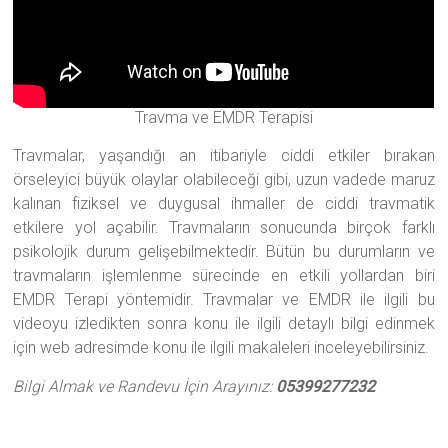
Travma ve EMDR Terapisi
Travmalar, yaşandığı an itibariyle ciddi etkiler bırakan
örseleyici büyük olaylar olabileceği gibi, uzun vadede maruz
kalınan fiziksel ve duygusal ihmaller de ciddi travmatik
etkilere yol açabilir. Travmaların sonucunda birçok farklı
psikolojik durum gelişebilmektedir. Bütün bu durumların ve
travmaların işlemlenme sürecinde en etkili yollardan biri
EMDR Terapi yöntemidir. Travmalar ve EMDR ile ilgili bu
videoyu izledikten sonra konu ile ilgili detaylı bilgi edinmek
için web adresimde konu ile ilgili makaleleri inceleyebilirsiniz.
Bilgi Almak ve Randevu İçin Arayınız:
05399277232