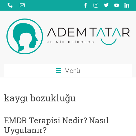
Skip
to
content
Adem
Menü
Tatar
|
kaygı bozukluğu
Psikolojik
Danışmanlık
EMDR Terapisi Nedir? Nasıl
|
Uygulanır?
Aile