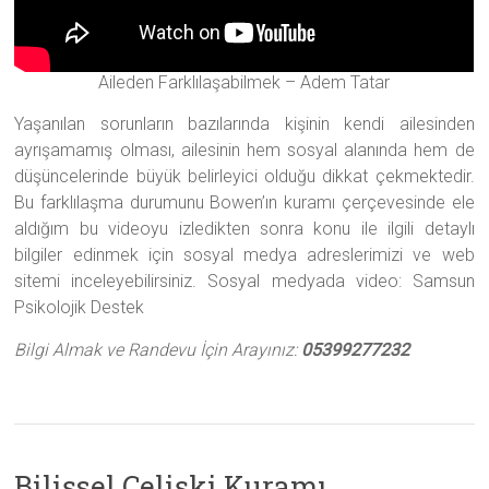
Aileden Farklılaşabilmek – Adem Tatar
Yaşanılan sorunların bazılarında kişinin kendi ailesinden
ayrışamamış olması, ailesinin hem sosyal alanında hem de
düşüncelerinde büyük belirleyici olduğu dikkat çekmektedir.
Bu farklılaşma durumunu Bowen’ın kuramı çerçevesinde ele
aldığım bu videoyu izledikten sonra konu ile ilgili detaylı
bilgiler edinmek için sosyal medya adreslerimizi ve web
sitemi inceleyebilirsiniz. Sosyal medyada video: Samsun
Psikolojik Destek
Bilgi Almak ve Randevu İçin Arayınız:
05399277232
Bilişsel Çelişki Kuramı