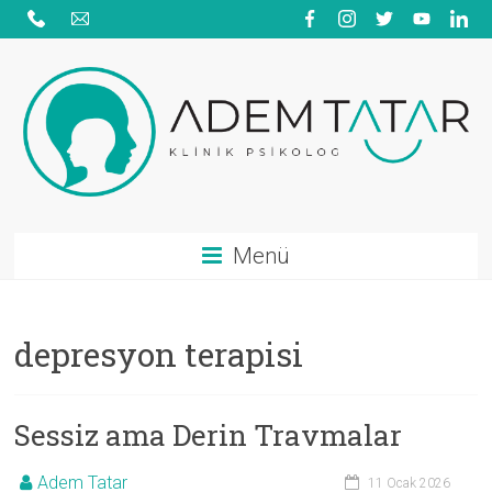
Skip
to
content
Adem
Menü
Tatar
|
depresyon terapisi
Psikolojik
Danışmanlık
Sessiz ama Derin Travmalar
|
Aile
Adem Tatar
11 Ocak 2026