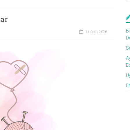
ar
Bi
11 Ocak 2026
D
S
A
E
U
E