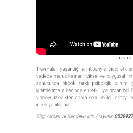
Travma 
Travmalar, yaşandığı an itibariyle ciddi etkile
vadede maruz kalınan fiziksel ve duygusal ihmal
sonucunda birçok farklı psikolojik durum g
işlemlenme sürecinde en etkili yollardan biri
videoyu izledikten sonra konu ile ilgili detaylı
inceleyebilirsiniz.
Bilgi Almak ve Randevu İçin Arayınız:
0539927