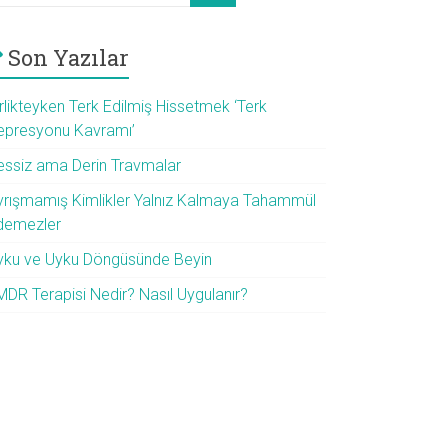
Son Yazılar
rlikteyken Terk Edilmiş Hissetmek ‘Terk
epresyonu Kavramı’
essiz ama Derin Travmalar
yrışmamış Kimlikler Yalnız Kalmaya Tahammül
demezler
yku ve Uyku Döngüsünde Beyin
MDR Terapisi Nedir? Nasıl Uygulanır?