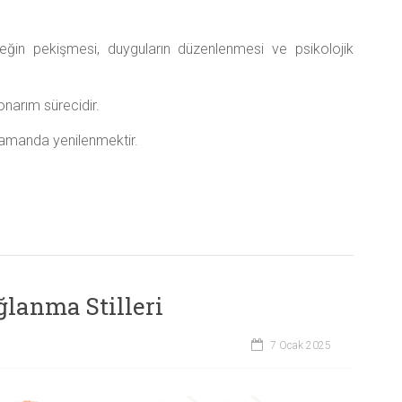
leğin pekişmesi, duyguların düzenlenmesi ve psikolojik
narım sürecidir.
zamanda yenilenmektir.
lanma Stilleri
7 Ocak 2025