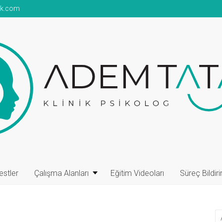
ok.com
ik
nlık
estler
Çalışma Alanları
Eğitim Videoları
Süreç Bildiri
nlığı