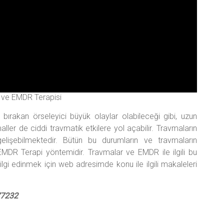
ve EMDR Terapisi
r bırakan örseleyici büyük olaylar olabileceği gibi, uzun
ler de ciddi travmatik etkilere yol açabilir. Travmaların
elişebilmektedir. Bütün bu durumların ve travmaların
 EMDR Terapi yöntemidir. Travmalar ve EMDR ile ilgili bu
 bilgi edinmek için web adresimde konu ile ilgili makaleleri
7232