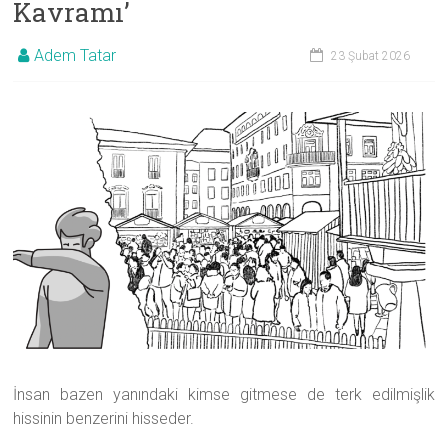
Kavramı’
Danışmanlığı
Adem Tatar
23 Şubat 2026
|
Samsun
Psikolog
İnsan bazen yanındaki kimse gitmese de terk edilmişlik
hissinin benzerini hisseder.