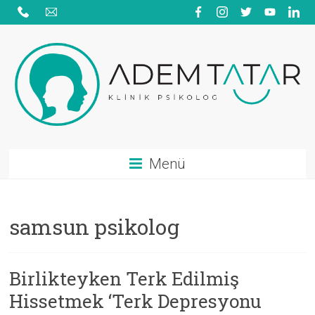
Skip
to
content
Adem
Menü
Tatar
|
samsun psikolog
Psikolojik
Danışmanlık
Birlikteyken Terk Edilmiş
|
Hissetmek ‘Terk Depresyonu
Aile