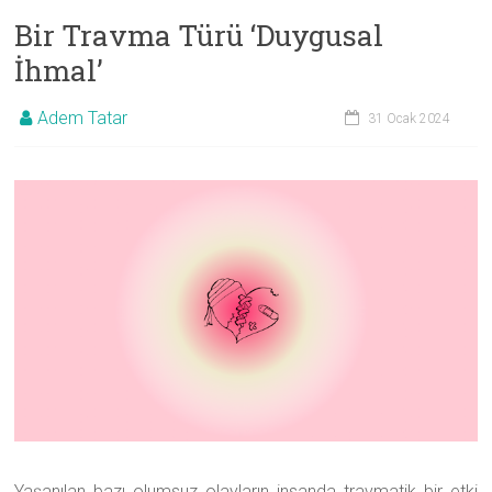
Bir Travma Türü ‘Duygusal
İhmal’
Adem Tatar
31 Ocak 2024
Yaşanılan bazı olumsuz olayların insanda travmatik bir etki