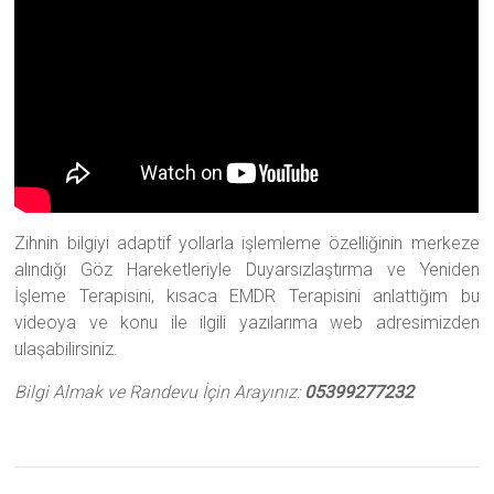
Zihnin bilgiyi adaptif yollarla işlemleme özelliğinin merkeze
alındığı Göz Hareketleriyle Duyarsızlaştırma ve Yeniden
İşleme Terapisini, kısaca EMDR Terapisini anlattığım bu
videoya ve konu ile ilgili yazılarıma web adresimizden
ulaşabilirsiniz.
Bilgi Almak ve Randevu İçin Arayınız:
05399277232