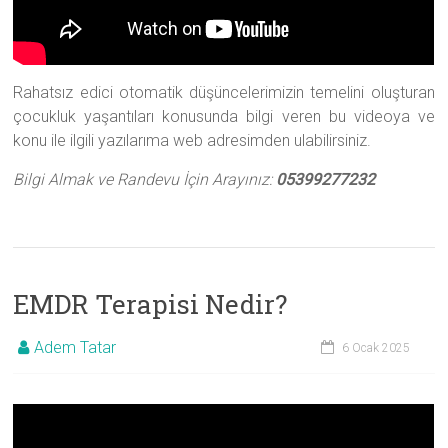
Rahatsız edici otomatik düşüncelerimizin temelini oluşturan
çocukluk yaşantıları konusunda bilgi veren bu videoya ve
konu ile ilgili yazılarıma web adresimden ulabilirsiniz.
Bilgi Almak ve Randevu İçin Arayınız:
05399277232
EMDR Terapisi Nedir?
Adem Tatar
6 Ocak 2025